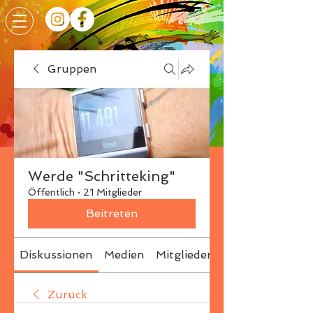
Gruppen
Werde "Schritteking"
Öffentlich
·
21 Mitglieder
Beitreten
Diskussionen
Medien
Mitglieder
Info
Zurück