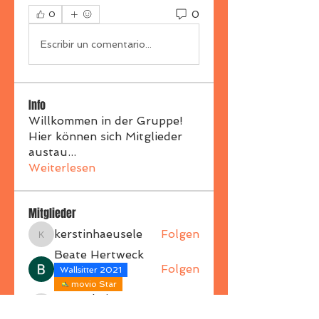
0
0
Escribir un comentario...
Info
Willkommen in der Gruppe!
Hier können sich Mitglieder
austau
...
Weiterlesen
Mitglieder
kerstinhaeusele
Folgen
kerstinhaeusele
Beate Hertweck
Folgen
Wallsitter 2021
movio Star
connytheiss
Folgen
connytheiss
Plank Star