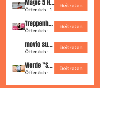
Magic 5 Hero
Beitreten
Öffentlich
·
10 Mitglieder
Treppenhero
Beitreten
Öffentlich
·
55 Mitglieder
movio summer shape challenge: Arms & Abs
Beitreten
Öffentlich
·
22 Mitglieder
Werde "Schritteking"
Beitreten
Öffentlich
·
21 Mitglieder
ZURÜCK NACH OBEN
© 2021
MOVIO
Indoor- & Outdoorfitness /
Etta Hellbardt, Öhringen