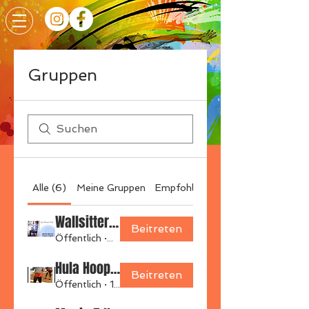
Gruppen
Alle (6)
Meine Gruppen
Empfohlene Gruppen
Wallsitter 2021
Beitreten
Öffentlich
·
39 Mitglieder
Hula Hoop Superstar 🌠
Beitreten
Öffentlich
·
18 Mitglieder