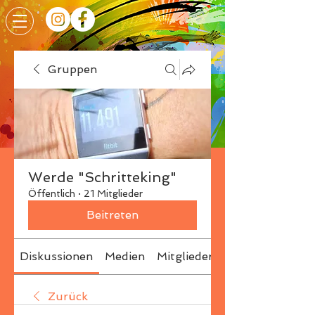
Gruppen
Werde "Schritteking"
Öffentlich
·
21 Mitglieder
Beitreten
Diskussionen
Medien
Mitglieder
Info
Zurück