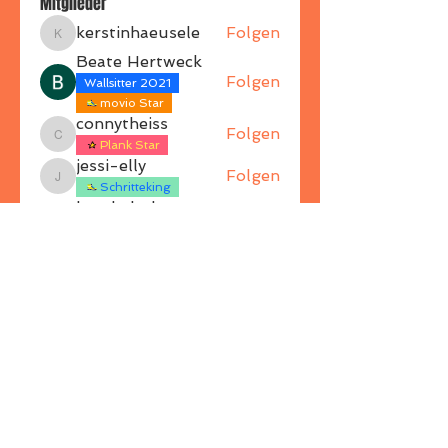
Mitglieder
kerstinhaeusele
Folgen
kerstinhaeusele
Beate Hertweck
Folgen
Wallsitter 2021
movio Star
connytheiss
Folgen
connytheiss
Plank Star
jessi-elly
Folgen
jessi-elly
Schritteking
baerbelscheerer
Folgen
Wallsitter 2021
baerbelscheerer
Schritteking
Alle Mitglieder anzeigen (21)
ZURÜCK NACH OBEN