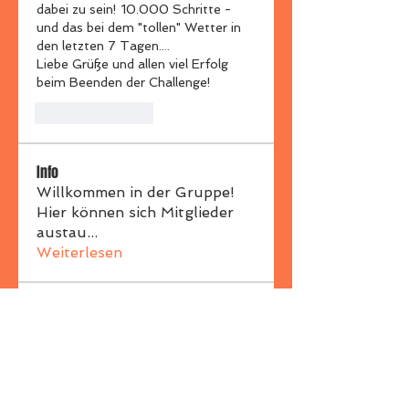
dabei zu sein! 10.000 Schritte - 
und das bei dem "tollen" Wetter in 
den letzten 7 Tagen....
Liebe Grüße und allen viel Erfolg 
beim Beenden der Challenge!
Like
Reply
Info
Willkommen in der Gruppe!
Hier können sich Mitglieder
austau
...
Weiterlesen
Mitglieder
kerstinhaeusele
Folgen
kerstinhaeusele
Beate Hertweck
Folgen
Wallsitter 2021
movio Star