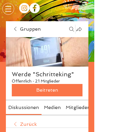
Gruppen
Werde "Schritteking"
Öffentlich
·
21 Mitglieder
Beitreten
Diskussionen
Medien
Mitglieder
Info
Zurück