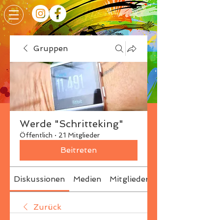
Gruppen
Werde "Schritteking"
Öffentlich
·
21 Mitglieder
Beitreten
Diskussionen
Medien
Mitglieder
Info
Zurück