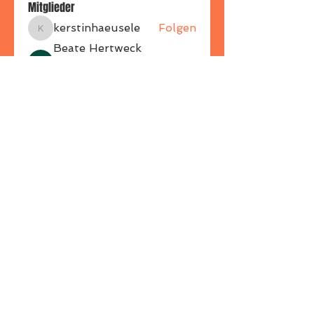
Mitglieder
kerstinhaeusele
Folgen
kerstinhaeusele
Beate Hertweck
Folgen
Wallsitter 2021
movio Star
connytheiss
Folgen
connytheiss
Plank Star
jessi-elly
Folgen
jessi-elly
Schritteking
baerbelscheerer
Folgen
Wallsitter 2021
baerbelscheerer
Schritteking
Alle Mitglieder anzeigen (21)
ZURÜCK NACH OBEN