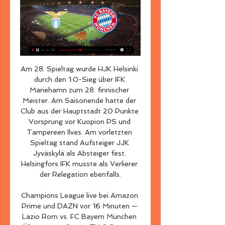
Am 28. Spieltag wurde HJK Helsinki durch den 1:0-Sieg über IFK Mariehamn zum 28. finnischer Meister. Am Saisonende hatte der Club aus der Hauptstadt 20 Punkte Vorsprung vor Kuopion PS und Tampereen Ilves. Am vorletzten Spieltag stand Aufsteiger JJK Jyväskylä als Absteiger fest. Helsingfors IFK musste als Verlierer der Relegation ebenfalls.

Champions League live bei Amazon Prime und DAZN vor 16 Minuten — Lazio Rom vs. FC Bayern München Übertragung live im TV & Stream: Wir lassen dich wissen, wo du Lazio - Bayern am 14.02.24 live sehen kannst.

→Kölner Haie - ERC Ingolstadt, DEL 2019 - Eishockey, Deutschland Vergiss nicht, meinen Kanal zu abonnieren Liveübertragung →https://is.gd/Z2E4Ae Kölner Haie.

Villarreal liegt auf einem flachen Hügel in der Küstenebene am Mijares unweit von dessen Mündung ins Mittelmeer, etwa acht Kilometer südlich der Provinzhauptstadt Castellón de la Plana in der gleichnamigen Provinz und etwa 60 Kilometer nördlich von Valencia. Geschichte. Die Stadt wurde am 20.

Lazio Rom – Bayern München live im TV und Stream vor 17 Stunden — In Deutschland haben die beiden Streaminganbieter DAZN und Amazon Prime Video die Übertragungsrechte für die Champions League. Dabei besitzt DAZN die Rechte an ...

Lazio Rom vs. FC Bayern heute live: TV & Stream vor 3 Tagen — Im Achtelfinale der Champions League geht es für den FC Bayern gegen Lazio Rom. © FC Bayern München AG – 2024. Impressum · Datenschutz ...

LigaLive.net verwendet Cookies, um für ein optimales Online-Erlebnis zu sorgen. Indem Du unsere Webseite besuchst, stimmst Du der Verwendung von Cookies im Rahmen der Datenschutzerklärung zu.

HC Elbflorenz/Dresden, EHV Aue , 29:25, 2. Bundesliga, Saison 2018/19, 31. Spieltag, Freitag, 26. April 2019, Spielbericht, Spielvorschau, Torschützen, Aufstellungen.

2016-8-15 · Der böse Mönch und die Schildkröte ---Der Buddhismus ist eine der Hauptreligionen in China. Auch in der näheren Umgebung Hangzhous befinden sich einige buddhistische Heiligtümer, von denen das Lingyin-Kloster wohl das berühmteste ist.

Vergleich: Annick Melgers vs. Diana Chehoudi 14.08.2019 - W15 Oldenzaal Annick Melgers vs. Diana Chehoudi 14.08.2019 TennisErgebnisse.net » W15 Oldenzaal » Annick Melgers …

Schlechtes Wetter ist gleich viel besser zu etragen, wenn man sich darauf vorbereiten kann. Auch deshalb gibt es auf Zoover die 14-Tage Wettervorhersage für Freiburg (Baden-Württemberg Deutschland). Für Ihren Urlaub in Freiburg (Baden-Württemberg Deutschland) wünschen wir Ihnen natürlich trotzdem nur die schönsten Wetterbedingungen. Viel.

Leoben Gratkorn Kremser SC Donau Linz Post SV Wien Gleinstatten SPG Axams Gotzens Langenrohr SV Wurmla SV Spittal Waidhofen-Ybbs SAK Klagenfurt SV Schwechat Parndorf ASK Voitsberg Union St.Florian Feldkirchen SC Ritzing Bad Schallerbach Hallein 04 First Wien 1894 Micheldorf Haitzendorf Irdning Kapfenberg (Youth) Grossklein FC Blau Weiss.

Schon seit 1997 bietet Lucky Bike in Chemnitz alles rund ums Fahrrad. Im Stadtteil Sigmar, in der Nähe der Pelzmühle gelegen, wurden die ehemaligen Räumlichkeiten der Diamant Fahrradwerke bezogen, womit ein Bogen geschlagen werden konnte vom traditionellen …

dbFCZ ist eine Online-Datenbank, die alle Spiele des Fussballclubs Zürich (FCZ) nachweist. Bis heute sind alle Pflichtspiele und die meisten Freundschaftsspiele (insgesamt 3888) zwischen dem 12.08.1945 und dem 29.09.2019 erfasst.

Die Zeit in Lettland ist aktuell 1 Stunde vor der Zeit in Deutschland. Um 12:00 Uhr Mittags in Deutschland ist es in entsprechend bereits 13:00 Uhr.

Programm U18 17.-22.07.2009 Traininslager mit 3 Länderspielen 19.07.2009 in Davos (17:30): Schweiz - Deutschland 4:3 (2:0, 0:2, 1:1, 1:0) n.V. - Tore: Haas, Neher, Kukan, Vermin.

Alle Infos, wie Ihr Lazio Rom vs. FC Bayern verfolgen könnt 23.02.2021 — Wird Lazio gegen Bayern im Free-TV übertragen? Nein, die Partie gibt CoronavirusDouglas CostaFC Bayern MünchenHansi FlickLazio RomRB Leipzig ...

Statistic Eintracht Frankfurt Vs Benfica. Pertemuan ke dua team di 5 Pertandingan terakhir Eintracht Frankfurt Vs Benfica : Kedua klub sepak bola belum pernah bertanding sebelumnya. 5 Pertandingan Terakhir Bermain Eintracht Frankfurt : 08/03/19 Eintracht Frankfurt 0 – 0 Internazionale 12/03/19 Fortuna Düsseldorf 0 – 3 Eintracht Frankfurt

Flammendes Ofenfeuer und ganz viel Zeit... LEDA Kaminöfen haben zwei Seelen, die sich in seinem Umfeld entfalten: Er trägt gestalterisch zum individuellen Interieur Ihres Wohnraums bei, schafft eine angenehme Wohlfühl-Atmosphäre und bildet so das wärmende Zentrum in Ihrem privaten Reich.

Alle Infos zum Spiel in der DEL - 6. Viertelfinale - Düsseldorfer EG gegen Augsburger Panther mit direktem Vergleich, Torschützen und Tippspiel.

Lazio Rom gegen Bayern München im Live-Stream vor 9 Stunden — Lazio Rom vs. FC Bayern heute live im TV: Übertragung. Das Spiel zwischen Lazio Rom und dem FC Bayern München läuft beim Streamingdienst DAZN.

Neben Östersunds IK Ergebnissen kannst du 100+ Eishockeybewerben aus 15 Ländern auf der ganzen Welt auf FlashScore.at folgen. Klicke einfach auf den Ländernamen im linken Menü und wähle deinen Bewerb (Liga, Pokal oder Turnier). Östersunds IK Ergebnisse Service ist in Echtzeit und wird live upgedatet. Nächsten Spiele: 20.10.

Augsburger Panther, a Flipboard topic with the latest stories powered by top publications and the best from the Flipboard community Grizzlys vorerst ohne Button und Likens Die Grizzlys Wolfsburg müssen in der Deutschen Eishockey Liga vorerst auf Verteidiger Ryan Button verzichten.

22. Okt. 2019 - Miete von Leuten in Rutten, Niederlande ab 18€/Nacht. Finde einzigartige Unterkünfte bei lokalen Gastgebern in 191 Ländern. Fühl dich mit Airbnb weltweit zuhause.

FC Bayern: Champions League im Livestream und TV sehen 23.02.2021 — Anpfiff der heutigen Partie ist um 21:00 Uhr, gespielt wird in der Red Bull Arena im Stadio Olimpico in Rom. Lazio Rom ...

Vienna Capitals wehren Comeback der Bulldogs ab. via Sky Sport Austria. 22.09.2019, 20:32. Die spusu Vienna Capitals haben ihren 20. Sieg über die Dornbirn Bulldogs gefeiert. Die Vorarlberger mussten ihren Roadtrip, am Samstag unterlagen sie in Fehérvár in der Verlängerung, mit nur einem Punkt beenden.

Lazio Rom gegen den FC Bayern im TV, Liveticker und vor 8 Stunden — How to watch Lazio vs Bayern Munich: TV channel and live stream for Champions League game today · OneFootball Videos · In diesem Artikel erwähnt.

Bus zwischen Alba & Brixen Gratis WLAN, Steckdosen & Toiletten Papierloses und umweltfreundliches Reisen Falls Du Probleme beim Zugriff auf diese Website hast, wende Dich bitte telefonisch an 0800 80 25 57 oder nutze die FlixBus Google Assistant App .

"Das ist ein ganz anderes Niveau" Man habe gegen eine Topmannschaft "im Großen und Ganzen wenig zugelassen. Das ist ein ganz anderes Niveau, als das, was wir bisher erlebt haben. Da sieht man.

Zur Artikel-Übersicht TSV Hannover-Burgdorf. Menü . Suche. Anmelden. Anzeigen & Märkte. Jobs Immobilien Autos Trauer Kleinanzeigen Tiere Familie Dienstleister finden Themenwelten Mediadaten.

Bruno Paulista ist ein 23-jähriger Fußballspieler aus Brasilien, (* 21.08.1995 in Nova Odessa, Brasilien). Bruno Paulista spielt seit 2018 bei Londrina Esporte Clube (PR) (LEC). Er spielt auf der Position Defensives Mittelfeld. Sein Marktwert beträgt 900 Tsd. €.

Finden Sie Top-Angebote für 2x Block 206 Reihe 1 Ice Tigers Nürnberg Vs. Adler Mannheim am 13.09.2019 bei eBay. Kostenlose Lieferung für viele Artikel!

Die 0:2 Niederlage gegen Borussia Dortmund beendete jedoch im Achtelfinale den Run des FC Augsburg auf den DFB-Pokal. Doch immerhin gelang es dem Verein, sich weiter in der Bundesliga zu halten.

Motorrad Leben. Hammer Sound. Nachwuchs VEU Feldkirch. Amateur Sports Team. Liwest Black Wings Linz. Sports Club. Pro Eishockey Schiedsrichter. Sports Team. EHC Liwest Black Wings Juniors. Sports Club. Scoots - Embody your Style. Clothing (Brand) Absolut Eislöwen Lustenau.

Die Raiffeisen Bankengruppe befindet sich zur Gänze in österreichischem Eigentum. 24.700 Mitarbeiter sorgen für Nachhaltigkeit und Nähe bei der Beratung und Begleitung in allen finanziellen Angelegenheiten. Sie erstellen gemeinsam mit ihren Kunden passende Lösungen für alle Lebensabschnitte und -situationen.

News Deutschland > Sport > HSV (Hamburger SV) vs. Magdeburg: TV, LIVE-STREAM, Highlights, LIVE-TICKER, Aufstellungen – alle Infos zur Übertragung der 2.

Wetter in Sion, 01.11.2019. Am Freitag ist es mehrheitlich bewölkt und meist trocken. Am Abend überwiegt stark bewölktes Wetter mit leichtem Regen. Die Frühtemperaturen liegen um 10 Grad. Tagsüber werden maximal 14 Grad erreicht. Die Tiefstwerte in der kommenden Nacht liegen bei rund 9 …

FC Bayern bei Lazio Rom heute im TV, Stream & Live-Ticker vor 8 Stunden — Sehen Sie sich die Schlacht von Lazio Rom und FC Bayern München bei Stadio Olimpico live aus Roma an!

Ligue 2 Live-Kommentar für Chamois Niortais vs. FC Valenciennes am 4. Dezember 2018, mit allen Statistiken und wichtigen Ereignissen, ständig aktualisiert.

4 B 10:15 Tecnofutbol Austria WSG Wattens 1 0 7 A 10:45 FC Wacker Innsbruck USK Anif 3 0 6 B 10:30 First Vienna Football Club TSV St. Johann im Pongau 1 0 9 A 11:00 NK Bubamara Zagreb. 23 A 12:45 SV Raika Kuchl II FC Wacker Innsbruck 0 6 22 B 12:30 Auswahl Tennengau First Vienna Football Club 1 6- …

Nassim Boujellab, 20, aus Marokko FC Schalke 04, seit 2018 Zentrales Mittelfeld Marktwert: 1,50 Mio. € * 20.06.1999 in Hohenlimburg, Deutschland

Panther punkten gegen Düsseldorfer EG Die Augsburger Panther haben am Abend zuhause 2:0 gegen die Düsseldorfer EG gewonnen. Im Stadion war Bundestrainer Marco Sturm und der hatte vor allem einen Spieler im Blick. Stürmer Thomas Holtzmann, den Sturm möglicherweise in drei Wochen für den Deutschland-Cup ins Nationalteam berufen möchte, so.

Die offizielle Homepage der Füchse Duisburg. 24. Oktober 2019 24. Oktober 2019 Kommentare deaktiviert für Indians kommen in den Fuchsbau – Sonntag Derby in Krefeld AIS