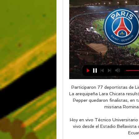
Participaron 77 deportistas de Lima, Trujillo, Chiclayo, Chimbote, Cusco y Arequipa. La arequipeña Lara Chicata resultó campeona en 18 Años y Andrés Vásquez y Arianna Pepper quedaron finalistas, en tanto en la Categoría 14 Años resultó campeona la mistiana Romina Ccuno seguida de Dana Guzmán…

Hoy en vivo Técnico Universitario vs Universidad Católica a las 20:00 de Ecuador, en vivo desde el Estadio Bellavista de Ambato partido de la fecha 11 del Campeonato Ecuatoriano de Fútbol 2018.

Paris Saint-Germain v Real Sociedad | 14 de febrero de 2024 Últimas noticias, estadísticas y comentarios en directo sobre la reunión de EN VIVO ONLINE: PSG vs Real Sociedad · Paris Saint-Germain vs Real Sociedad.

John Carlin. 31/12/2006 - 00:00 CET. El tormento de Luque . Jordi Quixano.. 10 Avinyonet del Penedès: el misterio del pueblo que se hizo rico de golpe. Luque hubo de cambiar su preparación física para convertirse en el jugador más decisivo del Depor. El recogepelotas .

El juego Toros de Tijuana vs Acereros de Monclova por la Liga Mexicana de Béisbol 2015 es el día Martes 02 de Junio de 2015 a la hora 19:05. Toros de Tijuana

Ver Barcelona vs Inter de Milán en Rojadirecta GRATIS. Para ver totalmente gratis en vivo el partido Barcelona vs Inter de Milán a través de internet lo mejor es entrar en la web de Rojadirecta o en su defecto Tarjeta Roja TV, donde durante el evento se ofrecerán

El cotejo se disputará el domingo, a las 17.45, en el Monumental.. El mundialista Néstor Pitana arbitrará River ante Talleres y Fernando Echenique hará lo propio con Banfield frente a Boca, ambos el domingo próximo, por la quinta fecha de la Superliga, informó la Asociación del Fútbol Argentino.

Real Sociedad en vivo hoy Paris Sa | Restaurant Replicators hace 13 horas — Ver Paris Saint-Germain - Real Sociedad en vivo hoy Paris Saint-Germain vs. Real Sociedad (14 Feb., 2024 14 febrero 2024 1892.

yotepresto.com te ofrece los mejores préstamos en línea: las tasas más bajas, plazos fijos y sin enganche ni anticipos. Cotiza tu préstamo aquí, ¡es gratis!

Con variantes, pero con la fortaleza mental y futbolista de haber enderezado su campaña en condición de visitante en el Torneo Águila, va Deportivo Pereira este miércoles a Armenia en el cierre de una jornada más del Torneo de Ascenso en Colombia. El onceno matecaña dirigido por Hernán

Horóscopo - Tarot Antofagasta, Soy dueño de conocimientos ancestrales que pueden servirte para que salgas de cualquier clase de problemas, desde males. Avisos Clasificados Gratis en Chile Iniciar sesión

La fiesta de la Copa Libertadores 2019 está pactada. Este lunes se definieron las llaves del torneo continental en Luque, Paraguay, donde los equipos peruanos intentarán dar la sorpresa en un campeonato que desde hace mucho no ha visto a los clubes nacionales tomar cierto protagonismo.

Tours y Paquetes de Vacaciones en Puno y el Lago Titicaca. Puno es un destino ideal para los cultores del turismo vivencial, aficionados a la arqueología, admiradores de los monumenHome › Forums › Opinion › ~[Ao vivo Extremadura – Tenerife a transmissão ao VIVO ASSISTA ONLINE This topic contains 1 reply, has 2 voices, and was last updated by vilerogue 1 month, 1 week ago .

Si Argentina le gana a Brasil entonces con mucha mas razon Peru le ganara a Brasil, lo que ahora es enfrentar a Argentina, ahora lei por ahi que el equipo al que le ganamos Puerto tico mayores, este mismo equipo le gano a Argentina por un 3-1.

PSG-Real Sociedad – Champions League 23/24 – hace 14 horas — Este es el primer encuentro oficial entre el Paris Saint-Germain y la Real Sociedad. En directo online: PSG-Real Sociedad. Sigue en vivo y en ...

Ofertas de hoteles en La Paz: encuentra grandes ofertas a La Paz y reserva el hotel perfecto gracias a las 41,678 opiniones en TripAdvisor sobre hoteles en La Paz

Escucha y descarga los episodios de Podcast de radiofeyalegrianoticias gratis. Este miércoles el movimiento estudiantil del