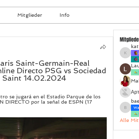
Mitglieder
Info
Mitgliede
kat
katrinb
Paris Saint-Germain-Real 
La
line Directo PSG vs Sociedad 
is Saint 14.02.2024
Mal
Ар
ro se jugará en el Estadio Parque de los 
bae
 EN DIRECTO por la señal de ESPN (17 
Wal
baerbel
Alle Mi