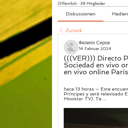
Öffentlich
·
39 Mitglieder
Diskussionen
Medien
Zurück
Филипп Серов
14. Februar 2024
(((VER))) Directo 
Sociedad en vivo on
en vivo online Par
hace 13 horas — Este encuent
Príncipes y será televisado
Movistar TV). Te ...