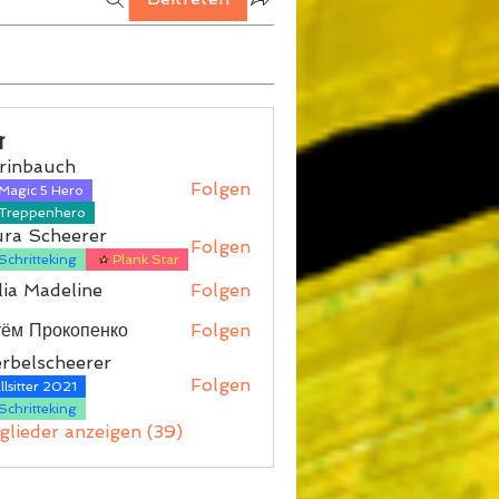
r
rinbauch
Folgen
Magic 5 Hero
auch
Treppenhero
ura Scheerer
Folgen
Schritteking
Plank Star
ia Madeline
Folgen
тём Прокопенко
Folgen
rbelscheerer
Folgen
lsitter 2021
scheerer
Schritteking
tglieder anzeigen (39)