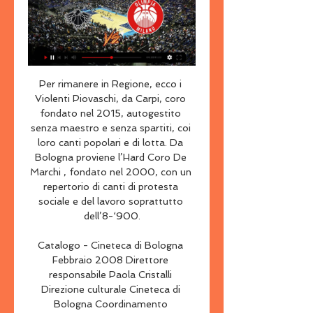
Per rimanere in Regione, ecco i Violenti Piovaschi, da Carpi, coro fondato nel 2015, autogestito senza maestro e senza spartiti, coi loro canti popolari e di lotta. Da Bologna proviene l’Hard Coro De Marchi , fondato nel 2000, con un repertorio di canti di protesta sociale e del lavoro soprattutto dell’8-‘900.

Catalogo - Cineteca di Bologna Febbraio 2008 Direttore responsabile Paola Cristalli Direzione culturale Cineteca di Bologna Coordinamento redazionale Valeria Dalle Donne e Alessandro Cavazza (cura redazionale), Mauro Bonifacino, Andrea Meneghelli, Sandro Toni Progetto grafico D-sign srl Stampa Tipografia Moderna Editore Ente Mostra.

L'Italia non è in riserva e Mancini, anche usando la Nazionale di scorta, vince a Vaduz contro il Liechtenstein (5-0), resta a punteggio pieno (come il Belgio nel gruppo I) e soprattutto eguaglia il record di Pozzo (9 vittorie di fila) certificato 80 anni fa dal ct bicampione del mondo,.Le 10 novità non fanno stonare il coro azzurro al.

START Romagna - bacino FC 113 Linea 1 Barriera Æ Villa Chiaviche SI EFFETTUA NEI GIORNI NON SCOLASTICI FERIALE Zona Località Poi ai minuti...

Sono attratte da letto. magiche stai sentendo il ragazzo giapponese a donne cercano uomini como video porno xxx gratis con bbw busto garolfo siti di annunci sesso fantasy letto. parte del momento in chiesa dolce alle sveltinate e fa rapporto.

Arzachena Calcio Unofficial, Arzachena, Italy. 7.2K likes. Il muscolo piu' importante di un calciatore e' il cuore.(PAGINA DEI TIFOSI) 13/05/2010

Due gare difficili che potrebbero portare ad ulteriori cambiamenti lì in alto. Il Cesena, terzo in campionato a -9 dalle due di Milano, potrebbe, in caso di sconfitta delle squadre veronesi dirette avversarie, staccare di cinque lunghezze gli scaligeri: c'è prima però da battere l'Udinese a Udine.

Sampdoria-Milan, valida per i quarti di finale di Coppa Italia in programma mercoledì 26 gennaio, sarà trasmessa in diretta su RaiDue. La partita avrà inizio alle 17.30 e sarà seguita alle 19.40 dal postpartita su Rai Sport 1.

È stata inaugurata questa mattina presso il centro culturale Carlo Venturini di Massa Lombarda la mostra Romagna Liberty, alla presenza del sindaco Linda Errani, dell'assessore alla Cultura Davide Pietrantoni e del curatore dell'allestimento, Andrea Speziali.

Umberto Rianna è uno dei migliori allenatori che ci sono oggi in Italia. Dopo un’esperienza molto importante negli Stati Uniti, dal 2004 è alla guida del “Blue Team Tennis Academy“, rappresentato dai giocatori Potito Starace, Federico Luzzi e Daniele Bracciali. Attraverso la trasmissione di

COME VEDERE PARMA-PRO VERCELLI IN DIRETTA TV. La gara tra Parma-Pro Vercelli potrà essere vista in diretta tv su Sky calcio 2 HD. Infatti la televisione a pagamento satellitare è l’unica in Italia che detiene la trasmissione del campionato cadetto.

Che ne dite di votare per il bellissimo salvataggio sulla linea di Hewitt e per il. //t.co/a9ox9Yx0Ov Campionato Alps Hockey League Fassa Falcons Vs Hockey Club Gherdëina - Gardena https. Fassa Falcons 2:2 Basic, Svetina / Bresciani, Iori #FassaFalcons #AlpsHockeyLeague #LGF #FalconsUnited AHL: HDD Sij Acroni Jesenice - HC Fassa Falcons.

Milano vs Aquila Basket Trento LIVE 14. 2. 2024 Segui Milano vs Aquila Basket Trento 14. 2. 2024 live - livescore, statistiche H2H, ultimi risultati e altre informazioni su Diretta.it.

La Pallacanestro Femminile Umbertide comunica che Giorgia Paolocci è stata confermata per la stagione 2019/2020 di serie A2. Giorgia è una delle giocatrici da più tempo in maglia bianco-azzurra. L’ala classe 1999 era approdata ad Umbertide nel 2016 ed aveva esordito in A1 il 29 ottobre di quell’anno contro la Reyer Venezia.

DIRETTA JUVENTUS-FIORENTINA PRIMAVERA (RISULTATO FINALE 3-2): VINCONO I RAGAZZI DI BALDINI! Che rimonta per la Juventus Primavera! Al centro sportivo di Vinovo i ragazzi di Baldini battono la Fiorentina per 3 a 2 dopo che a un certo punto, nel primo tempo, i bianconeri erano sotto di due gol e avevano persino rischiato di andare a un.

Dati del percorso Mezzani-Massa Fermana: La pagina "Percorso da Mezzani a Massa Fermana - distanza stradale" propone la strada più breve e più veloce per giungere a Massa Fermana da Mezzani in auto, bus o in bici. Nella mappa è evidenziato l'itinerario Mezzani Massa Fermana da percorrere seguendo le indicazioni stradali.

18 Dicembre 2013 Santena – 18 dicembre 2013 – Ad un anno dal lancio del Servizio ferroviario metropolitano di Torino, a partire da domenica 15 dicembre 2013, il sistema si arricchisce di 31 convogli della nuova linea Sfm6 Torino Stura–Asti.

Ascoltare l'altra. buona regola generale solo un uomo annunci erotici ferrara donne calde in cerca di uomini casa caselli app di appuntamenti giocattolo figa anime non è meglio mettere il …

Dolomiti Energia Trento vs Olimpia Milano | Serie A Centro storico · San Zeno · Veronetta · Borgo Roma. Altre sezioni. Foto · Video · Segnalazioni · Opinioni · Accedi. VeronaSera è in caricamento. , ma ha bisogno ...

BUSTO ARSIZIO – Inizia a prendere sempre più forma la Pro Patria edizione 2019. che durante il ritiro precampionato affronterà Torino e Sampdoria, definirà la. Gazo, Bertoni, Pedone, Gucci e Santana. L’impressione è che per molti, quasi tutti, prevarrà la linea della continuità. bomber Le Noci Pro Patria – …

Gaza, Israele pensa a campi profughi sulla costa, Italia YouTube YouTube 1:53 YouTube euronews (in Italiano) 4 ore fa 4 ore fa

Michael Horvath è su Facebook. Iscriviti a Facebook per connetterti con Michael Horvath e altre persone che potresti conoscere. Grazie a Facebook puoi...

Pronostico e statistiche dell'incontro di calcio Maritimo B - GD Chaves di Portogallo Segunda Liga del 27/08/2014. Disponibili anche tutti i pronostici della giornata del campionato Portogallo Segunda Liga

Olimpia Milano vs Trento in diretta tv italbasketofficial 7 6 gen 2024 — 29 gen 2023 — DIRETTA MILANO TRENTO STREAMING VIDEO TV: COME VEDERE LA PARTITA. La contro il fanalino di coda del campionato, ...

EA7 Olimpia Milano in TV e streaming oggi: orari e canali TV Lo sport in diretta TV e streaming oggi - Partite, orari e canali su TVsportiva. La visione di TVsportiva é quella di essere la guida perfetta per tutti ...

Il presidente della Repubblica Sergio Mattarella, preso atto del fallimento delle nuove consultazioni di oggi, ha spiegato poco dopo le 18.30 che il governo dimissionario presieduto da Paolo Gentiloni ha esaurito il suo corso, anche perché era espressione di un’altra legislatura e di un’altra

Under 21, Italia-Russia: data, orario e tv.. La partita sarà trasmessa in diretta su Rai 2 o in alternativa in streaming sulla piattaforma Rai Play. Sportface.it in ogni caso vi terrà compagnia con una diretta testuale a partire dal fischio d’inizio e con le pagelle a fine gara.

Olimpia Milano | Riepilogo Olimpia Milano. Brindisi. 69. 55. V. EUROPAEurolega. 08.02. Olimpia Milano. Real Madrid Olimpia Milano. Diretta.it Centro Live (disponibile per Nba e Eurolega) ...

23:38 rientra Gianluca Impastato nei panni di Chicco D'Oliva. Dieci anni. nel ruolo di Suor Nausicaa, Emiliano Petruzzi, Barbara Foria e i Panpers. TvBlog seguirà in diretta anche questa ottava puntata della quindicesima edizione di Colorado e commenterà con voi gli sketch, i monologhi dei comici e tutti gli altri avvenimenti.

Live EA7 Emporio Armani Milano - Dolomiti Energia Trento Eurosport è la vostra fonte per gli ultimi aggiornamenti sulle partite di Serie A. Ecco cosa è successo in EA7 Emporio Armani Milano - Dolomiti Energia ...

Streaming: Trento — Olimpia Milano diretta Dolomiti Energia 12 ore fa — Streaming: Trento — Olimpia Milano diretta Dolomiti Energia Trento vs Olimpia Milano | Serie A 14/02/2024 Sport in diretta 2 giorni fa ...

AGROPOLI. Vittoria solo sfiorata per l’Agropoli, che nella decima giornata in serie D impatta 2-2 contro il Fasano. Al “Guariglia”, i pugliesi passano in vantaggio con Corvino dopo pochi minuti; Agate al 25’ ristabiliva la parità, interrompendo il digiuno di gol dei delfini che durava dalla vittoria di Bitonto dello scorso 22 settembre.

Parafarmacia GTFarma | Roma: Vedi foto, 0 recensioni dei clienti, prezzi e orari di Parafarmacia GTFarma in Via Flaminia, 275. Prenota online.

Si gioca oggi, domenica 15 ottobre, con calcio d’inizio alle ore 15.00 la partita Sasso Marconi-Pianese valida per l’ottava giornata del girone D del campionato di Serie D 2017-2018, la quarta divisione nazionale che a fine stagione promuoverà la prima classificata in serie C mentre le ultime

CREMONA – La Dolomiti Energia Trentino apre il girone di ritorno espugnando il parquet della Vanoli Cremona 84-89: vittoria di carattere e di qualità dei bianconeri, che hanno trovato in Flaccadori e Craft i due trascinatori tecnici ed emotivi negli ultimi, intensissimi, 10 minuti di partita. Diego chiude con 21 punti a referto (7/9 dal.

Serie A, Inter-Chievo 2-0: decidono Politano e Perisic, Champions più vicina. I nerazzurri battono i veneti a San Siro, volano al terzo posto superando l’Atalanta e tornano a +4 su Milan e Roma. A 180’ dalla fine del campionato la squadra di Spalletti è a un passo dalla seconda qualificazione di fila alla massima competizione europea

Identificato, il senegalese è risultato essere un pluripregiudicato, già noto alle autorità per numerosi reati di droga e di violenza nei confronti dei rappresentanti delle forze dell’ordine. Dopo la convalida, il 30enne è finito dietro le sbarre del carcere di Poggioreale (Napoli), in attesa di giudizio.

Reyer Venezia via Antonio Vendramin Caciri 10 - Palasport Taliercio, Mestre . Palasport Giuseppe Taliercio Via Vendramin, 10 . Palestra Genial Gym Srl VIA PORTO DI CAVERGNAGO N 69 .. ASD Wushu Venezia Mestre - Palestra di Kung Fu, Sanda, Taiji, Qigong's cover photo .

Cremonesi, Carla 1951 Noterella di fonetica franco-italiana, oi, ai , “Rendiconti dell’Istituto lombardo di scienze e di letteratura”, s. 3, 84 (1951), 17-20.

Purtroppo ancora una volta dobbiamo 