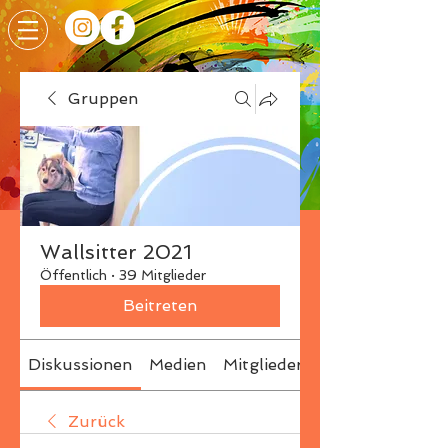
Gruppen
Wallsitter 2021
Öffentlich
·
39 Mitglieder
Beitreten
Diskussionen
Medien
Mitglieder
Info
Zurück