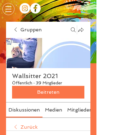
Gruppen
Wallsitter 2021
Öffentlich
·
39 Mitglieder
Beitreten
Diskussionen
Medien
Mitglieder
Info
Zurück