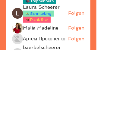
Treppenhero
Laura Scheerer
Folgen
Schritteking
Plank Star
Malia Madeline
Folgen
Артём Прокопенко
Folgen
baerbelscheerer
Folgen
Wallsitter 2021
baerbelscheerer
Schritteking
Alle Mitglieder anzeigen (39)
ZURÜCK NACH OBEN
© 2021
MOVIO
Indoor- & Outdoorfitness /
Etta Hellbardt, Öhringen