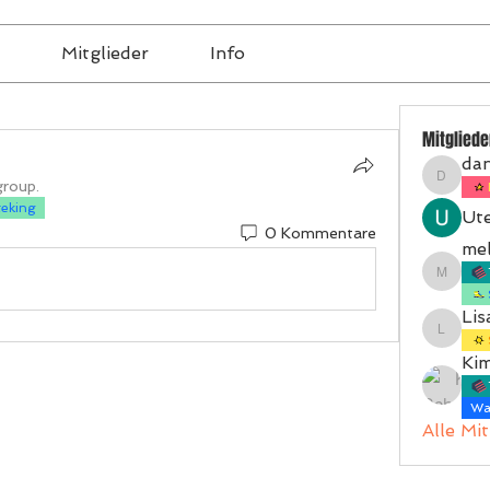
Mitglieder
Info
Mitgliede
dan
group.
daniafr
teking
Ute
0 Kommentare
mel
melanie
Lis
Lisa
Ki
Wal
Alle Mi