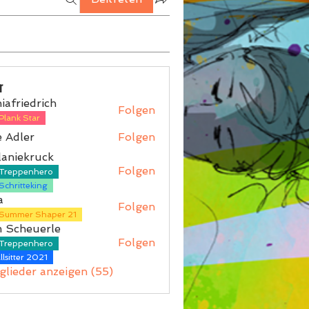
r
iafriedrich
Folgen
iedrich
Plank Star
 Adler
Folgen
aniekruck
Folgen
Treppenhero
kruck
Schritteking
a
Folgen
Summer Shaper 21
m Scheuerle
Folgen
Treppenhero
lsitter 2021
tglieder anzeigen (55)