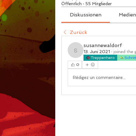
Öffentlich
·
55 Mitglieder
Diskussionen
Medien
Zurück
susannewaldorf
13. Juni 2021
·
joined the 
susannewaldorf
Treppenhero
Schrit
0
Rédigez un commentaire...