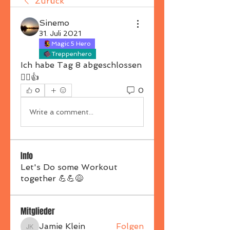
Zurück
Sinemo
31. Juli 2021
Magic 5 Hero
Treppenhero
Ich habe Tag 8 abgeschlossen
🏋‍♂️👍
0
0
Write a comment...
Info
Let's Do some Workout
together 💪💪😅
Mitglieder
Jamie Klein
Folgen