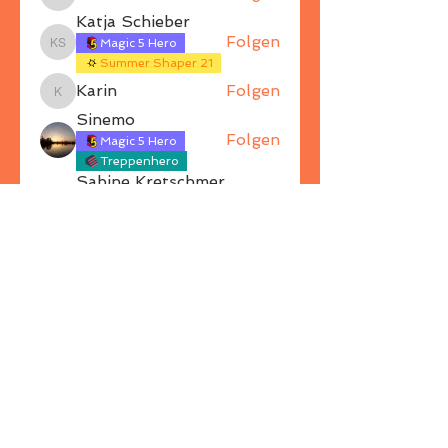
Jamie Klein
Katja Schieber
Folgen
Magic 5 Hero
Katja Schieber
Summer Shaper 21
Karin
Folgen
Karin
Sinemo
Folgen
Magic 5 Hero
Treppenhero
Sabine Kretschmer
Folgen
Wallsitter 2021
Schritteking
Alle Mitglieder anzeigen (22)
ZURÜCK NACH OBEN
© 2021
MOVIO
Indoor- & Outdoorfitness /