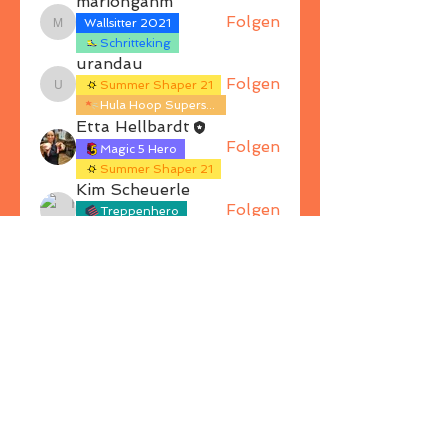
mariongahm
Folgen
Wallsitter 2021
mariongahm
Schritteking
urandau
Folgen
Summer Shaper 21
urandau
Hula Hoop Superstar
Etta Hellbardt
Folgen
Magic 5 Hero
Summer Shaper 21
Kim Scheuerle
Folgen
Treppenhero
Wallsitter 2021
hagenziegler09
Folgen
hagenziegler09
Alle Mitglieder anzeigen (18)