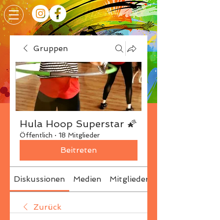
Gruppen
Hula Hoop Superstar 🌠
Öffentlich
·
18 Mitglieder
Beitreten
Diskussionen
Medien
Mitglieder
Info
Zurück