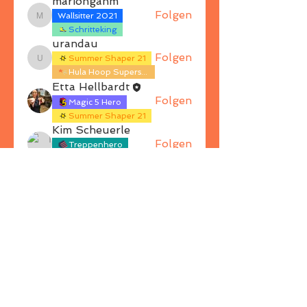
mariongahm
Folgen
Wallsitter 2021
mariongahm
Schritteking
urandau
Folgen
Summer Shaper 21
urandau
Hula Hoop Superstar
Etta Hellbardt
Folgen
Magic 5 Hero
Summer Shaper 21
Kim Scheuerle
Folgen
Treppenhero
Wallsitter 2021
hagenziegler09
Folgen
hagenziegler09
Alle Mitglieder anzeigen (18)