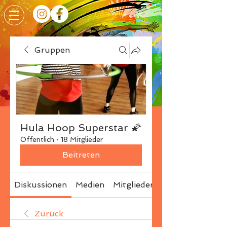
Gruppen
Hula Hoop Superstar 🌠
Öffentlich
·
18 Mitglieder
Beitreten
Diskussionen
Medien
Mitglieder
Info
Zurück