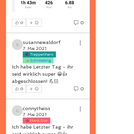
0
0
susannewaldorf
susannewaldorf
7. Mai 2021
Treppenhero
Schritteking
Ich habe Letzter Tag - ihr 
seid wirklich super 😀👍 
abgeschlossen! 💪🏻
0
0
connytheiss
connytheiss
7. Mai 2021
Plank Star
Ich habe Letzter Tag - ihr 