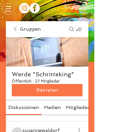
Gruppen
Werde "Schritteking"
Öffentlich
·
21 Mitglieder
Beitreten
Diskussionen
Medien
Mitglieder
Info
susannewaldorf